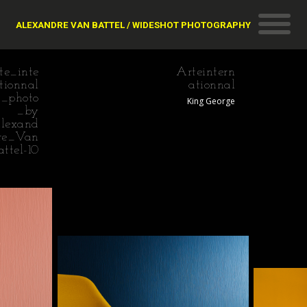
ALEXANDRE VAN BATTEL / WIDESHOT PHOTOGRAPHY
te_inte
Arteintern
tionnal
ationnal
_photo
King George
_by
lexand
re_Van
attel-10