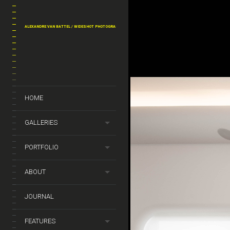
ALEXANDRE VAN BATTEL / WIDESHOT PHOTOGRAPHY
Paris Architecte Renaud
©Alexandre Van Battel-13
HOME
GALLERIES
PORTFOLIO
ABOUT
JOURNAL
FEATURES