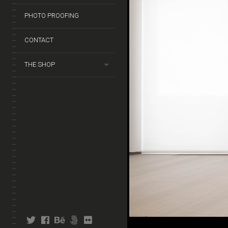
PHOTO PROOFING
CONTACT
THE SHOP
twitter
facebook
behance
fivehundredpx
flickr