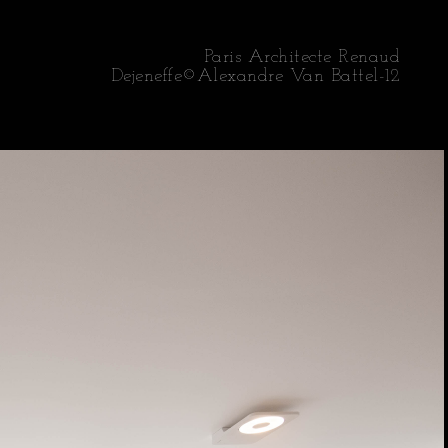
Paris Architecte Renaud
Dejeneffe©Alexandre Van Battel-12