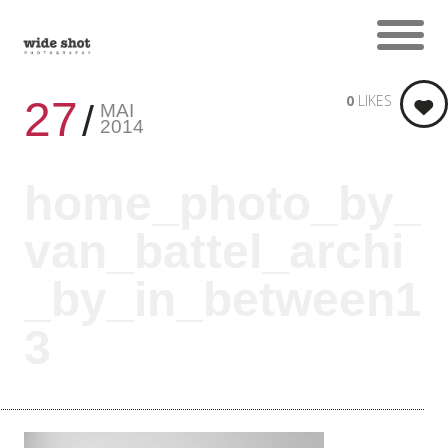
0
LIKES
27
MAI
2014
home_photo_by_
van_battel_archi
_by_in_between1
3