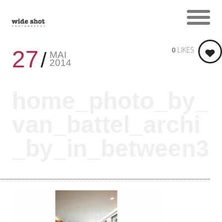
0
LIKES
27
MAI
2014
home_photo_by_
van_battel_archi
_by_in_between3