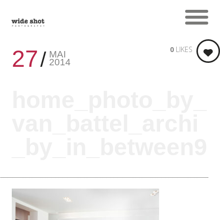
0
LIKES
27
MAI
2014
home_photo_by_
van_battel_archi
_by_in_between9