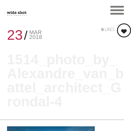
0
LIKES
23
MAR
2018
1514_photo_by_
Alexandre_van_b
attel_architect_G
rondal-4