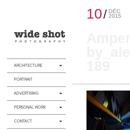
10
DÉC
2015
Amper
by_ale
189
ARCHITECTURE
PORTRAIT
ADVERTISING
PERSONAL WORK
CONTACT