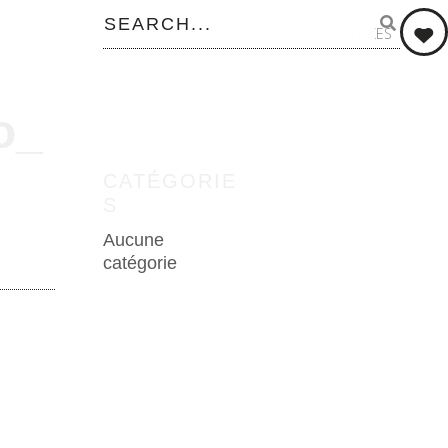
0
LIKES
o_
CATÉGORIE
S
Aucune
catégorie