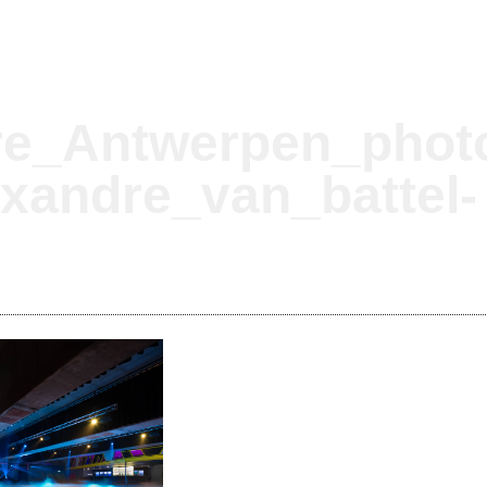
e_Antwerpen_phot
xandre_van_battel-