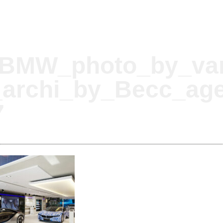
BMW_photo_by_va
l_archi_by_Becc_ag
7