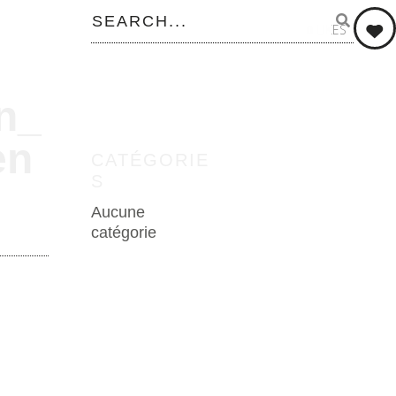
0
LIKES
n_
en
CATÉGORIE
S
Aucune
catégorie