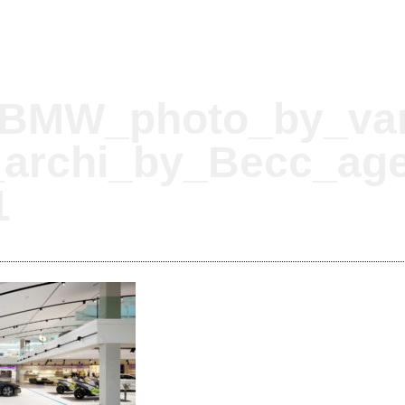
BMW_photo_by_va
l_archi_by_Becc_ag
1