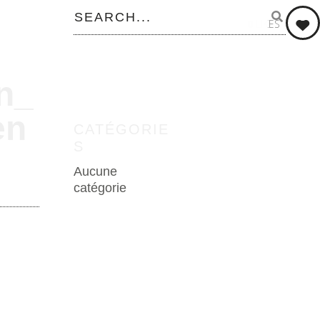
0
LIKES
n_
en
CATÉGORIE
S
Aucune
catégorie