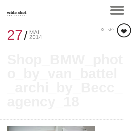
0
LIKES
27
MAI
2014
Shop_BMW_phot
o_by_van_battel
_archi_by_Becc_
agency_18