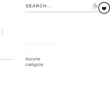
0
LIKES
l_
CATÉGORIE
S
Aucune
catégorie