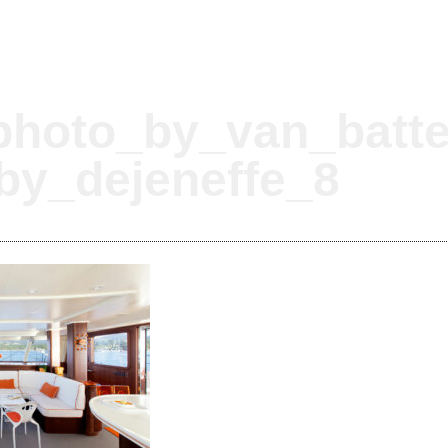
photo_by_van_batte
by_dejeneffe_8