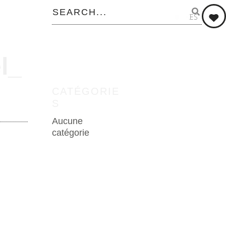
0
LIKES
l_
CATÉGORIE
S
Aucune
catégorie