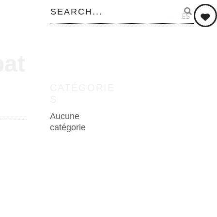
0
LIKES
at
CATÉGORIE
S
Aucune
catégorie