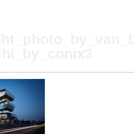
ght_photo_by_van_b
chi_by_conix3