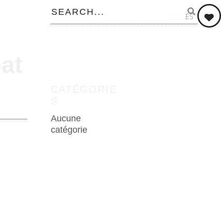
0
LIKES
at
CATÉGORIE
S
Aucune
catégorie