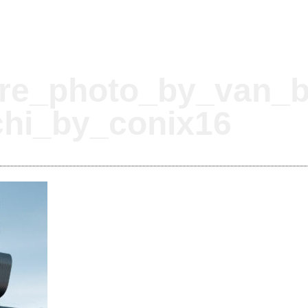
re_photo_by_van_b
chi_by_conix16