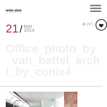
0
LIKES
21
MAI
2014
Office_photo_by
_van_battel_arch
i_by_conix4