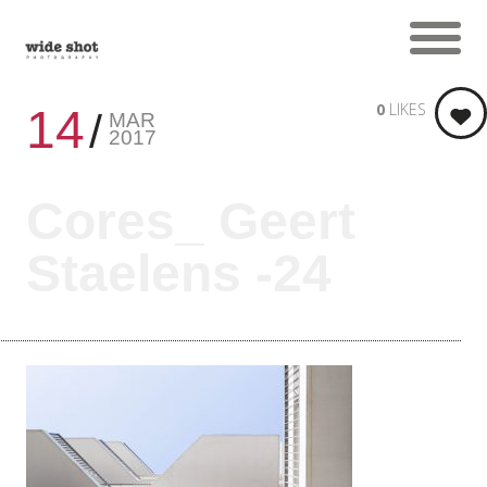
0
LIKES
14
MAR
2017
Cores_ Geert
Staelens -24