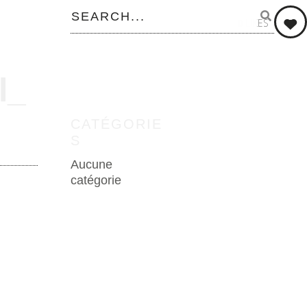
0
LIKES
l_
CATÉGORIE
S
Aucune
catégorie