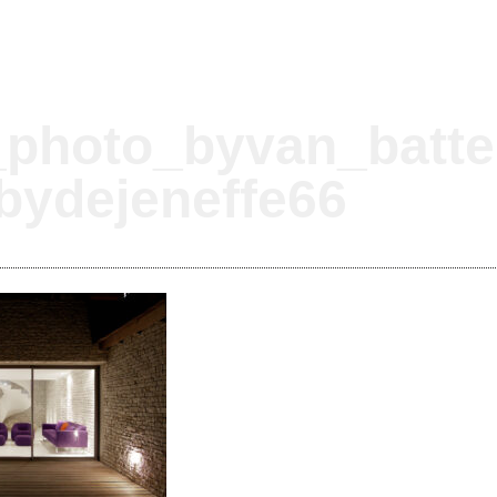
_photo_byvan_batte
bydejeneffe66