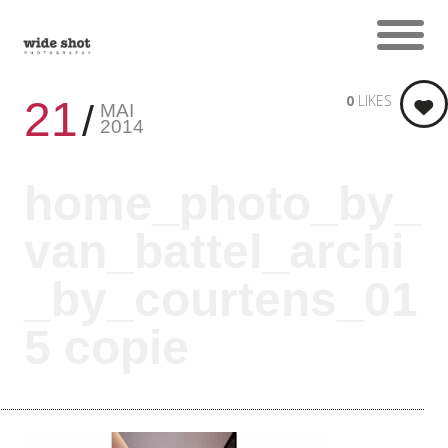
0
LIKES
21
MAI
2014
home_photo_by_
van_battel_archi
_by_courtens_01
5 copie