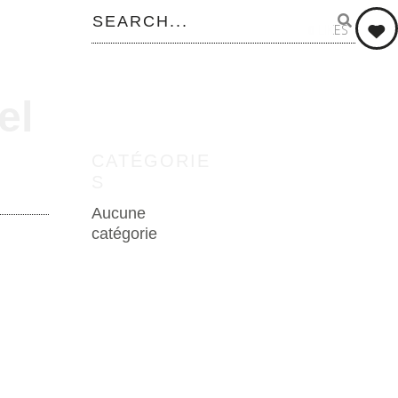
0
LIKES
el
CATÉGORIE
S
Aucune
catégorie