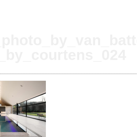
photo_by_van_batt
i_by_courtens_024