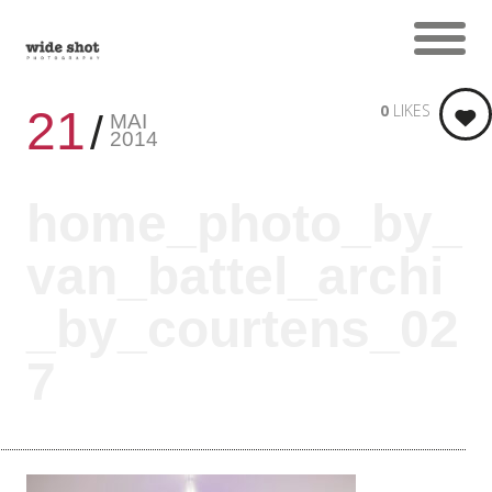
0
LIKES
21
MAI
2014
home_photo_by_
van_battel_archi
_by_courtens_02
7