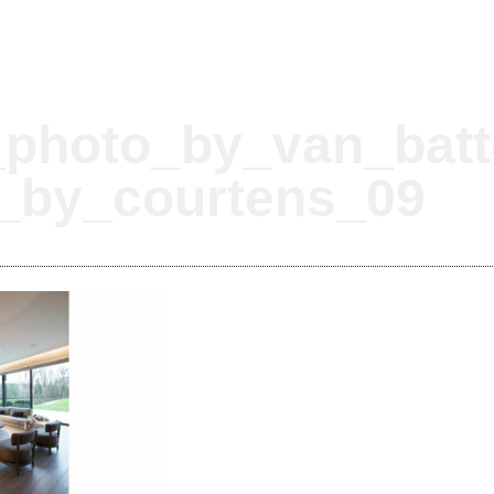
photo_by_van_batt
i_by_courtens_09