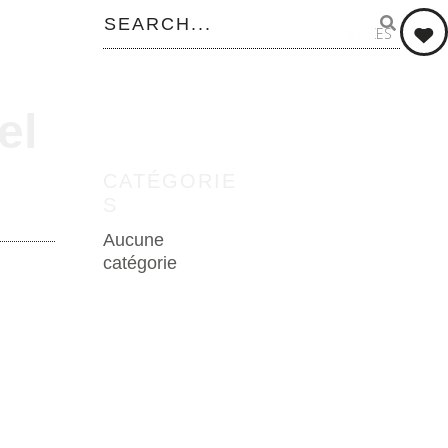
0
LIKES
el
CATÉGORIE
S
Aucune
catégorie