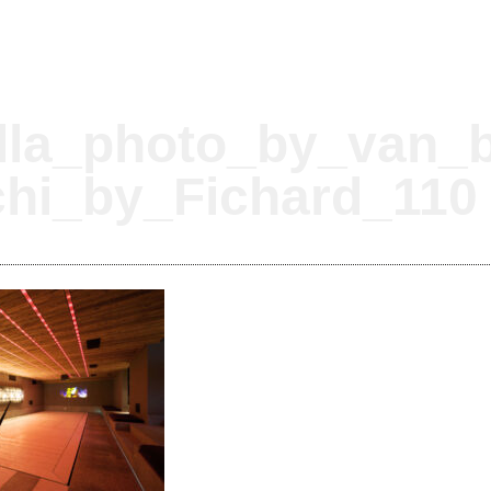
lla_photo_by_van_b
chi_by_Fichard_110