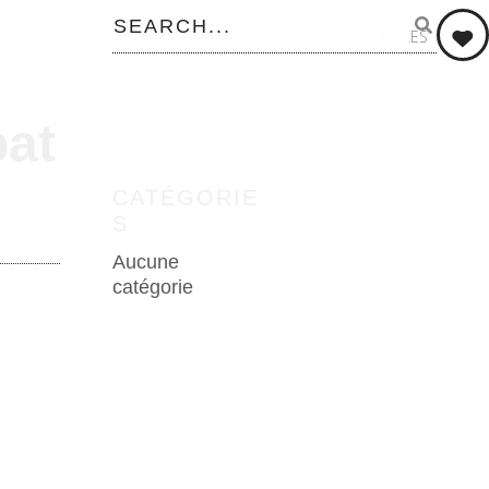
0
LIKES
at
CATÉGORIE
S
Aucune
catégorie