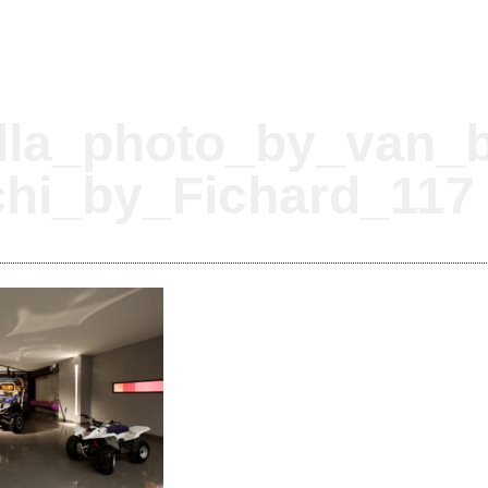
lla_photo_by_van_b
chi_by_Fichard_117