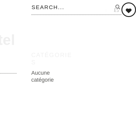
0
LIKES
el
CATÉGORIE
S
Aucune
catégorie