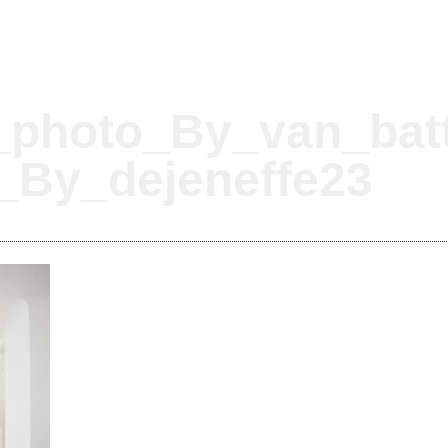
photo_By_van_batt
_By_dejeneffe23