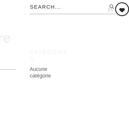
0
LIKES
re
CATÉGORIE
S
Aucune
catégorie