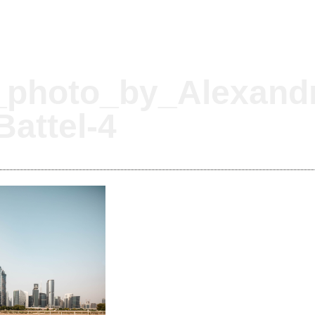
_photo_by_Alexand
attel-4