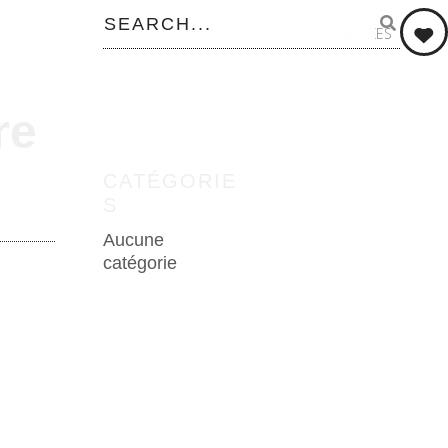
0
LIKES
re
CATÉGORIE
S
Aucune
catégorie