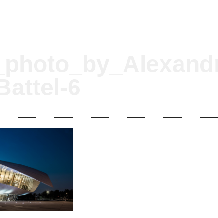
_photo_by_Alexand
attel-6