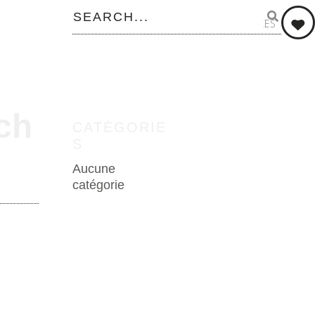
0
LIKES
ch
CATÉGORIE
S
Aucune
catégorie