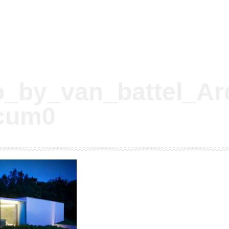
-
o_by_van_battel_Ar
icum0