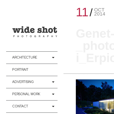
11
OCT
2014
Genet
_phot
i_Erp
ARCHITECTURE
PORTRAIT
ADVERTISING
PERSONAL WORK
CONTACT