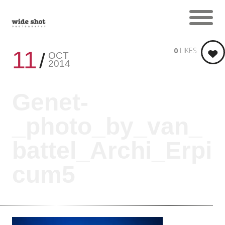
0
LIKES
11
OCT
2014
Genet-
_photo_by_van_
battel_Archi_Erpi
cum5