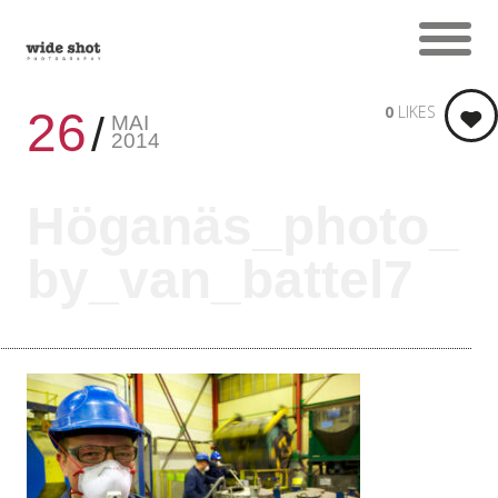
0
LIKES
26
MAI
2014
Höganäs_photo_
by_van_battel7