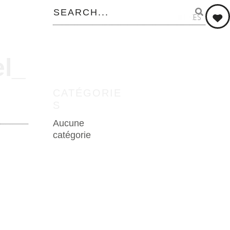
0
LIKES
l_
CATÉGORIE
S
Aucune
catégorie