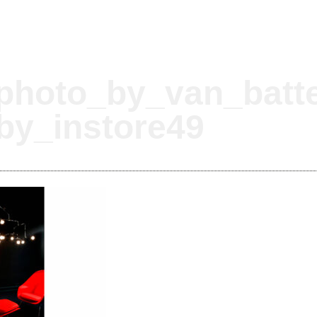
photo_by_van_batte
by_instore49