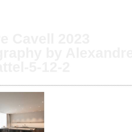
re Cavell 2023
graphy by Alexandr
ttel-5-12-2