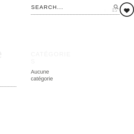
0
LIKES
e
CATÉGORIE
S
Aucune
catégorie