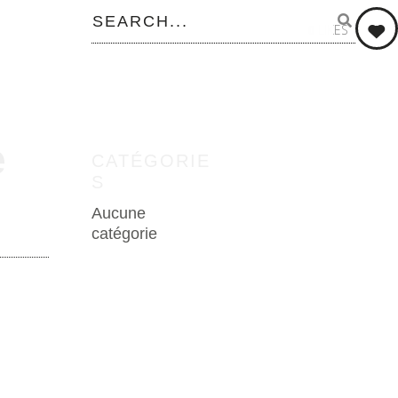
0
LIKES
e
CATÉGORIE
S
Aucune
catégorie