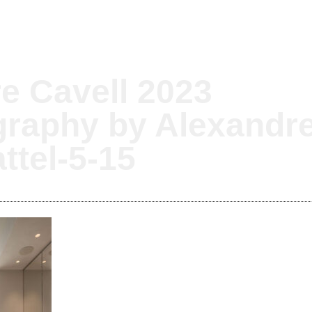
re Cavell 2023
graphy by Alexandr
ttel-5-15