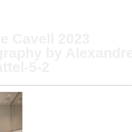
re Cavell 2023
graphy by Alexandr
ttel-5-2