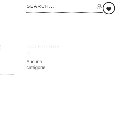
0
LIKES
e
CATÉGORIE
S
Aucune
catégorie