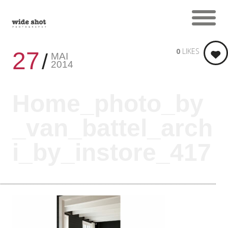
0
LIKES
27
MAI
2014
Home_photo_by
_van_battel_arch
i_by_instore_417