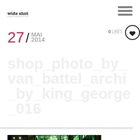
0
LIKES
27
MAI
2014
shop_photo_by_
van_battel_archi
_by_king_george
_016