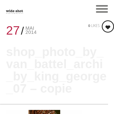
0
LIKES
27
MAI
2014
shop_photo_by_
van_battel_archi
_by_king_george
_07 – copie