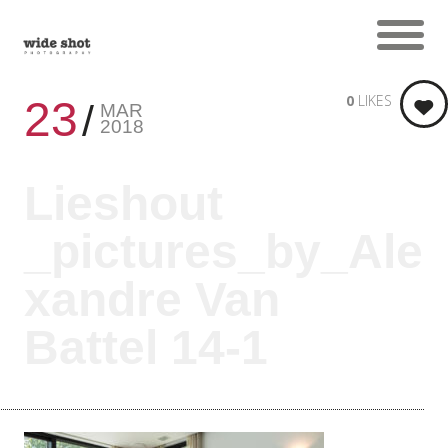
0
LIKES
23
MAR
2018
Lieshout
_pictures_by_Ale
xandre Van
Battel 14-1