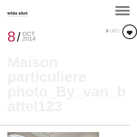
0
LIKES
8
OCT
2014
Maison
particuliere
photo_By_van_b
attel123