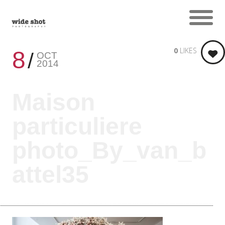
0
LIKES
8
OCT
2014
Maison
particuliere
photo_By_van_b
attel35