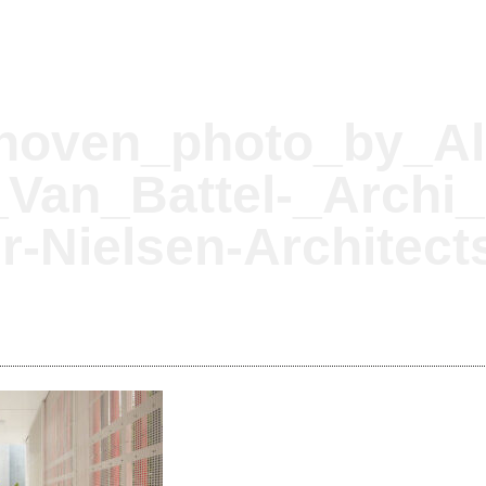
hoven_photo_by_Al
Van_Battel-_Archi_
-Nielsen-Architect