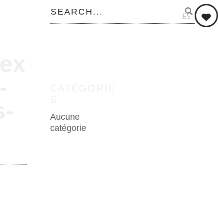
0
LIKES
ex
-
CATÉGORIE
S
s-
Aucune
catégorie