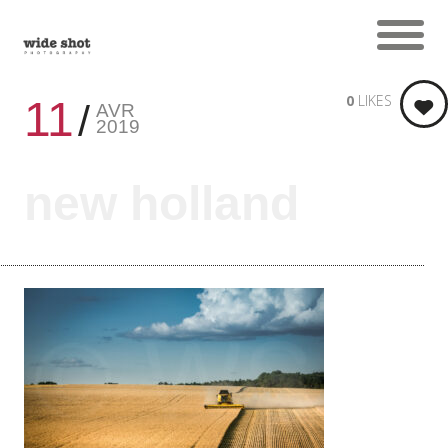
0
LIKES
11
AVR
2019
new holland