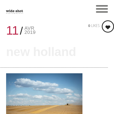
0
LIKES
11
AVR
2019
new holland