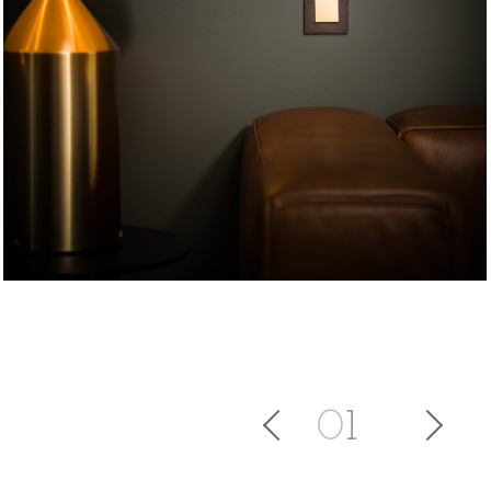
NIKO
NIKO
04
0
1