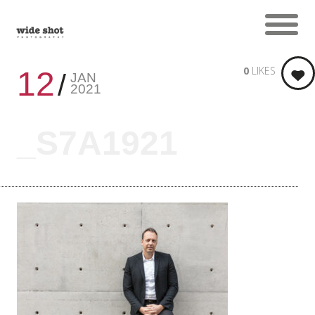
0
LIKES
12
JAN
2021
_S7A1921