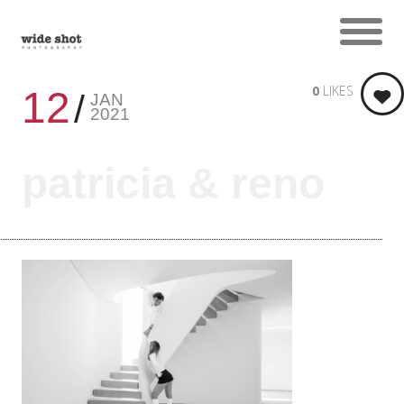
0
LIKES
12
JAN
2021
patricia & reno