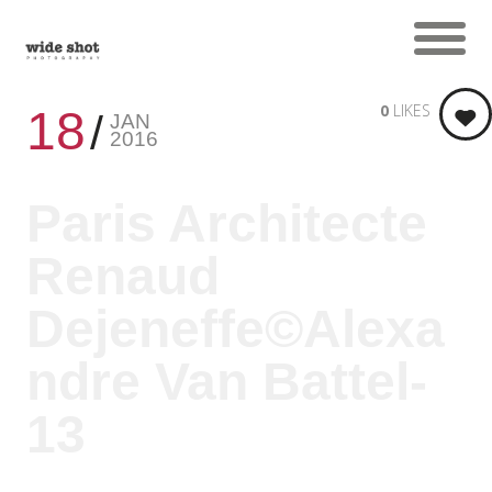
0
LIKES
18
JAN
2016
Paris Architecte
Renaud
Dejeneffe©Alexa
ndre Van Battel-
13