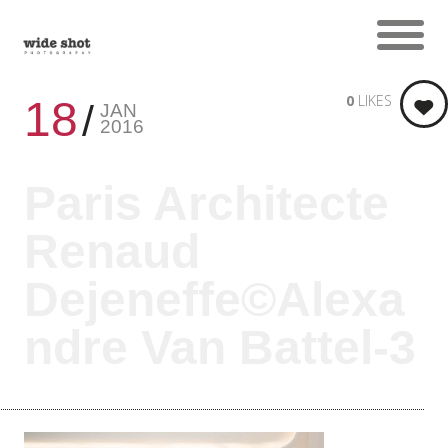
0
LIKES
18
JAN
2016
Paris Architecte
Renaud
Dejeneffe©Alexa
ndre Van Battel-3