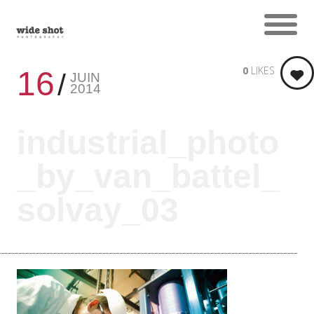
0
LIKES
16
JUIN
2014
industrial_photo
_by_van_battel_
solvay_03