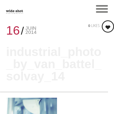
0
LIKES
16
JUIN
2014
industrial_photo
_by_van_battel_
solvay_14