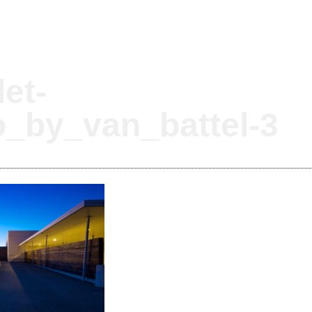
let-
_by_van_battel-3